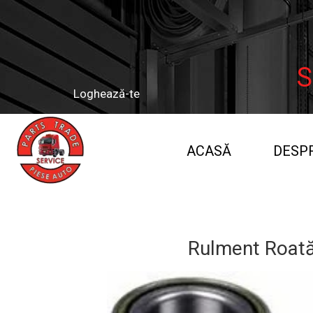
S
Loghează-te
ACASĂ
DESPR
REFER
Rulment Roată