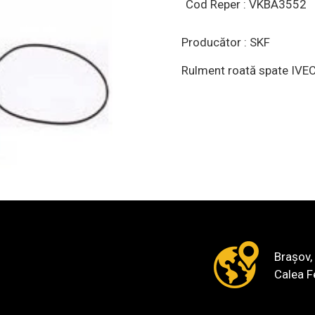
Cod Reper : VKBA3552
Producător : SKF
Rulment roată spate IVEC
Brașov,
Calea F