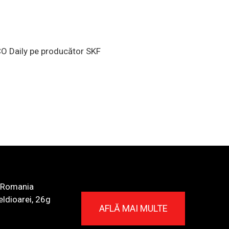
O Daily pe producător SKF
 Romania
eldioarei, 26g
AFLĂ MAI MULTE