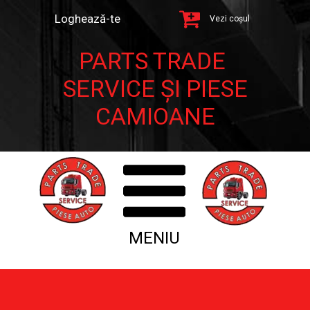
Loghează-te
Vezi coșul
PARTS TRADE
SERVICE ȘI PIESE
CAMIOANE
MENIU